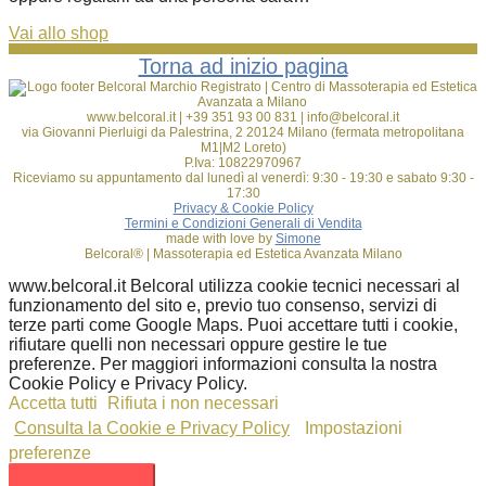
Vai allo shop
Torna ad inizio pagina
www.belcoral.it | +39 351 93 00 831 | info@belcoral.it
via Giovanni Pierluigi da Palestrina, 2 20124 Milano (fermata metropolitana
M1|M2 Loreto)
P.Iva: 10822970967
Riceviamo su appuntamento dal lunedì al venerdì: 9:30 - 19:30 e sabato 9:30 -
17:30
Privacy & Cookie Policy
Termini e Condizioni Generali di Vendita
made with love by
Simone
Belcoral® | Massoterapia ed Estetica Avanzata Milano
www.belcoral.it Belcoral utilizza cookie tecnici necessari al
funzionamento del sito e, previo tuo consenso, servizi di
terze parti come Google Maps. Puoi accettare tutti i cookie,
rifiutare quelli non necessari oppure gestire le tue
preferenze. Per maggiori informazioni consulta la nostra
Cookie Policy e Privacy Policy.
Accetta tutti
Rifiuta i non necessari
Consulta la Cookie e Privacy Policy
Impostazioni
preferenze